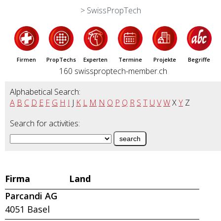
> SwissPropTech
Firmen
PropTechs
Experten
Termine
Projekte
Begriffe
160 swissproptech-member.ch
Alphabetical Search:
A
B
C
D
E
F
G
H
I
J
K
L
M
N
O
P
Q
R
S
T
U
V
W
X
Y
Z
Search for activities:
Firma
Land
Parcandi AG
4051 Basel